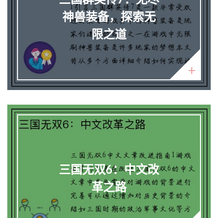
神兽装备，探索无
限之道
三国无双6：中文改
革之路