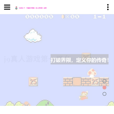
j9真人游戏第一平台
我们的服务