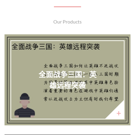
Our Products
全面战争三国：英
雄远程突袭