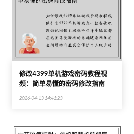
修改4399单机游戏密码教程视
频：简单易懂的密码修改指南
2026-04-13 14:41:23