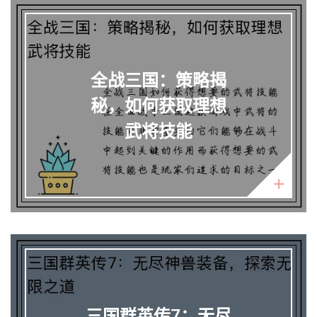
全战三国：策略揭
秘，如何获取理想
武将技能
三国群英传7：无尽