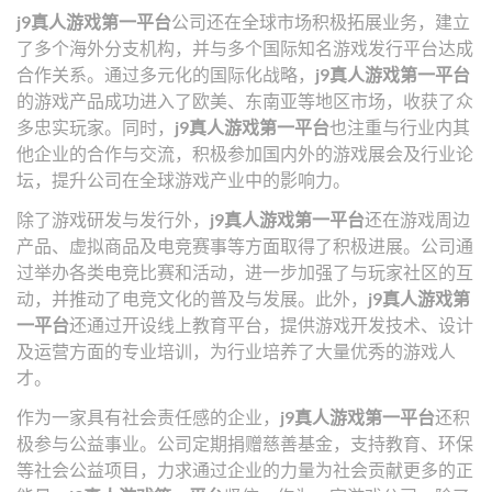
j9真人游戏第一平台
公司还在全球市场积极拓展业务，建立
了多个海外分支机构，并与多个国际知名游戏发行平台达成
合作关系。通过多元化的国际化战略，
j9真人游戏第一平台
的游戏产品成功进入了欧美、东南亚等地区市场，收获了众
多忠实玩家。同时，
j9真人游戏第一平台
也注重与行业内其
他企业的合作与交流，积极参加国内外的游戏展会及行业论
坛，提升公司在全球游戏产业中的影响力。
除了游戏研发与发行外，
j9真人游戏第一平台
还在游戏周边
产品、虚拟商品及电竞赛事等方面取得了积极进展。公司通
过举办各类电竞比赛和活动，进一步加强了与玩家社区的互
动，并推动了电竞文化的普及与发展。此外，
j9真人游戏第
一平台
还通过开设线上教育平台，提供游戏开发技术、设计
及运营方面的专业培训，为行业培养了大量优秀的游戏人
才。
作为一家具有社会责任感的企业，
j9真人游戏第一平台
还积
极参与公益事业。公司定期捐赠慈善基金，支持教育、环保
等社会公益项目，力求通过企业的力量为社会贡献更多的正